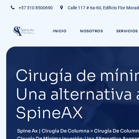
+57 310 8500690
Calle 117 # 6a-60, Edificio Flor Mora
INICIO
NOSOTROS
SERVICIOS
Cirugía de míni
Una alternativa
SpineAX
Spine Ax | Cirugía De Columna
>
Cirugía De Colum
Cirugía De Mínima Invasión: Una Alternativa Avanz