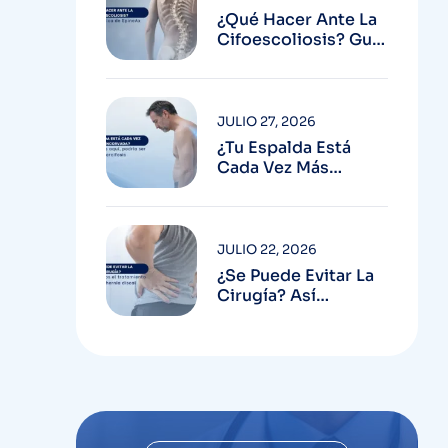
¿Qué Hacer Ante La
Cifoescoliosis? Guía
Médica De SpineAx
JULIO 27, 2026
¿Tu Espalda Está
Cada Vez Más
Encorvada? Conoce
Más Aquí, Podría Ser
Hipercifosis
JULIO 22, 2026
¿Se Puede Evitar La
Cirugía? Así
Definimos El
Tratamiento De Una
Hernia Discal