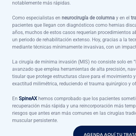
notablemente más rápidas.
Como especialistas en
neurocirugía de columna
y en el
tr
pacientes que llegan con diagnósticos como hernias disca
años, muchos de estos casos requerían procedimientos a
un periodo de rehabilitación extenso. Hoy, gracias a la te
mediante técnicas mínimamente invasivas, con un impact
La cirugía de mínima invasión (MIS) no consiste solo en “
avanzado que emplea herramientas de alta precisión, nave
tisular que protege estructuras clave para el movimiento y
exactitud milimétrica, reduciendo el trauma quirúrgico y 
En
SpineAX
hemos comprobado que los pacientes sometid
recuperación más rápida y una reincorporación más temp
riesgos que antes eran más comunes en las cirugías tradi
muscular persistente.
AGENDA AQUÍ TU TRAT