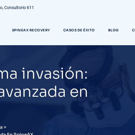
do, Consultorio 611
SPINEAX RECOVERY
CASOS DE ÉXITO
BLOG
C
ma invasión:
 avanzada en
na
>
ada En SpineAX