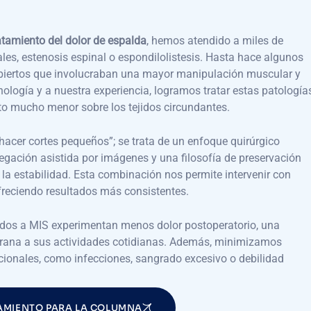
atamiento del dolor de espalda
, hemos atendido a miles de
les, estenosis espinal o espondilolistesis. Hasta hace algunos
biertos que involucraban una mayor manipulación muscular y
cnología y a nuestra experiencia, logramos tratar estas patología
o mucho menor sobre los tejidos circundantes.
hacer cortes pequeños”; se trata de un enfoque quirúrgico
gación asistida por imágenes y una filosofía de preservación
 la estabilidad. Esta combinación nos permite intervenir con
ofreciendo resultados más consistentes.
os a MIS experimentan menos dolor postoperatorio, una
rana a sus actividades cotidianas. Además, minimizamos
cionales, como infecciones, sangrado excesivo o debilidad
AMIENTO PARA LA COLUMNA