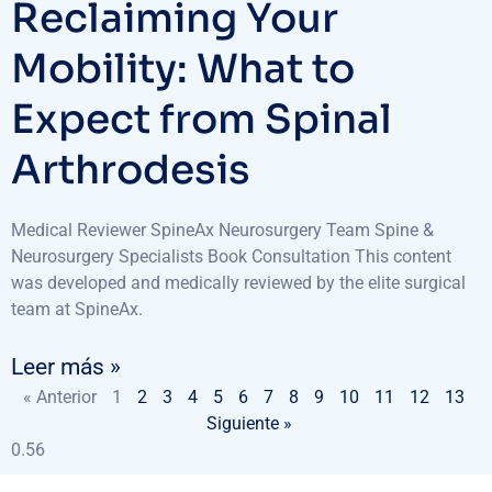
Reclaiming Your
Mobility: What to
Expect from Spinal
Arthrodesis
Medical Reviewer SpineAx Neurosurgery Team Spine &
Neurosurgery Specialists Book Consultation This content
was developed and medically reviewed by the elite surgical
team at SpineAx.
Leer más »
« Anterior
1
2
3
4
5
6
7
8
9
10
11
12
13
Siguiente »