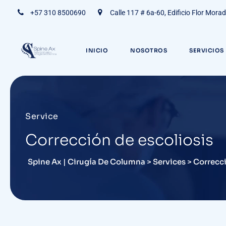
+57 310 8500690
Calle 117 # 6a-60, Edificio Flor Mora
INICIO
NOSOTROS
SERVICIOS
Service
Corrección de escoliosis
Spine Ax | Cirugía De Columna
>
Services
>
Correcci