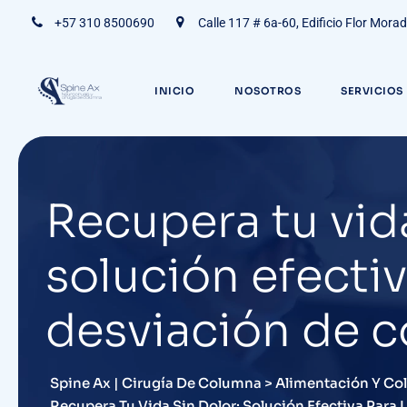
+57 310 8500690
Calle 117 # 6a-60, Edificio Flor Mora
INICIO
NOSOTROS
SERVICIOS
Recupera tu vida
solución efectiv
desviación de 
Spine Ax | Cirugía De Columna
>
Alimentación Y Co
Recupera Tu Vida Sin Dolor: Solución Efectiva Para