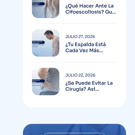
¿Qué Hacer Ante La
Cifoescoliosis? Guía
Médica De SpineAx
JULIO 27, 2026
¿Tu Espalda Está
Cada Vez Más
Encorvada? Conoce
Más Aquí, Podría Ser
Hipercifosis
JULIO 22, 2026
¿Se Puede Evitar La
Cirugía? Así
Definimos El
Tratamiento De Una
Hernia Discal