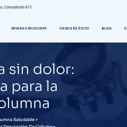
do, Consultorio 611
SPINEAX RECOVERY
CASOS DE ÉXITO
BLOG
C
 sin dolor:
a para la
columna
lumna Saludable
>
 La Desviación De Columna