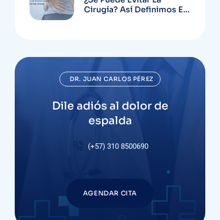
Cirugía? Así Definimos El
Tratamiento De Una
Hernia Discal
DR. JUAN CARLOS PÉREZ
Dile adiós al dolor de
espalda
(+57)
310 8500690
AGENDAR CITA