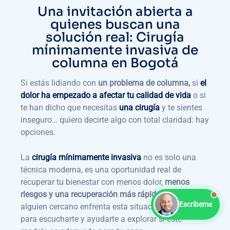
Una invitación abierta a
quienes buscan una
solución real: Cirugía
mínimamente invasiva de
columna en Bogotá
Si estás lidiando con
un problema de columna,
si
el
dolor ha empezado a afectar tu calidad de vida
o si
te han dicho que necesitas
una cirugía
y te sientes
inseguro… quiero decirte algo con total claridad: hay
opciones.
La
cirugía mínimamente invasiva
no es solo una
técnica moderna, es una oportunidad real de
recuperar tu bienestar con menos dolor,
menos
riesgos y una recuperación más rápida.
Si tú o
Escríbeme
alguien cercano enfrenta esta situación, estoy aquí
para escucharte y ayudarte a explorar si este