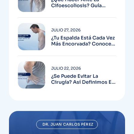
Cifoescoliosis? Guía
Médica De SpineAx
JULIO 27, 2026
¿Tu Espalda Está Cada Vez
Más Encorvada? Conoce
Más Aquí, Podría Ser
Hipercifosis
JULIO 22, 2026
¿Se Puede Evitar La
Cirugía? Así Definimos El
Tratamiento De Una
Hernia Discal
DR. JUAN CARLOS PÉREZ