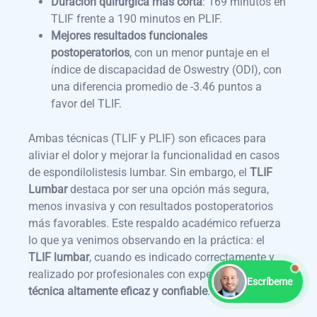
Duración quirúrgica más corta
: 169 minutos en
TLIF frente a 190 minutos en PLIF.
Mejores resultados funcionales
postoperatorios
, con un menor puntaje en el
índice de discapacidad de Oswestry (ODI), con
una diferencia promedio de -3.46 puntos a
favor del TLIF.
Ambas técnicas (TLIF y PLIF) son eficaces para
aliviar el dolor y mejorar la funcionalidad en casos
de espondilolistesis lumbar. Sin embargo, el
TLIF
Lumbar
destaca por ser una opción más segura,
menos invasiva y con resultados postoperatorios
más favorables. Este respaldo académico refuerza
lo que ya venimos observando en la práctica: el
TLIF lumbar
, cuando es indicado correctamente y
realizado por profesionales con experiencia,
es una
Escríbeme
técnica altamente eficaz y confiable
.