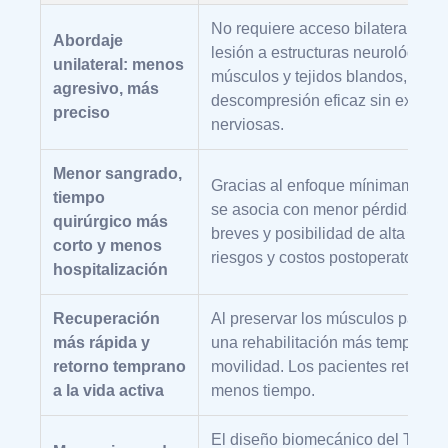
No requiere acceso bilateral, lo 
Abordaje
lesión a estructuras neurológicas
unilateral: menos
músculos y tejidos blandos, perm
agresivo, más
descompresión eficaz sin expone
preciso
nerviosas.
Menor sangrado,
Gracias al enfoque mínimamente 
tiempo
se asocia con menor pérdida san
quirúrgico más
breves y posibilidad de alta en 2
corto y menos
riesgos y costos postoperatorios.
hospitalización
Recuperación
Al preservar los músculos paraver
más rápida y
una rehabilitación más temprana,
retorno temprano
movilidad. Los pacientes retoman
a la vida activa
menos tiempo.
El diseño biomecánico del TLIF f